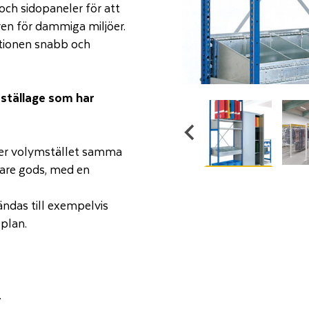
och sidopaneler för att
ven för dammiga miljöer.
lationen snabb och
 ställage som har
er volymstället samma
tare gods, med en
ändas till exempelvis
lplan.
.