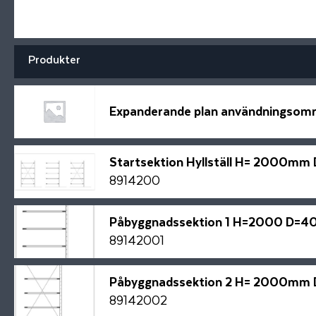
Produkter
Expanderande plan användningsom
Startsektion Hyllställ H= 2000
8914200
Påbyggnadssektion 1 H=2000 D=
89142001
Påbyggnadssektion 2 H= 2000m
89142002