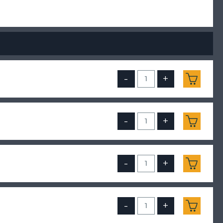
-
+
-
+
-
+
-
+