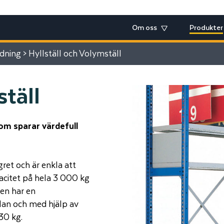
Om oss
Produkter
edning
> Hyllställ och Volymställ
ställ
som sparar värdefull
gret och är enkla att
acitet på hela 3 000 kg
nen har en
lan och med hjälp av
230 kg.