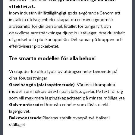
effektivitet.
Inom industrin är lättillgängligt gods avgörande.Genom att
installera utdragsenheter skapar du en mer ergonomisk
arbetsmiljö för din personal. Istället för tunga lyft och
obekväma armsträckningar djupt in i ställaget, drar du enkelt
ut godset och plockar uppifrån. Det sparar på kroppen och
effektiviserar plockarbetet.
Tre smarta modeller för alla behov!
Vi erbjuder tre olika typer av utdragsenheter beroende på
dina förutsättningar.
Gavelhängda (platsoptimerade):
Vår mest kompakta
modell som häktas direkt i pallställets gavlar. Perfekt för dig
som vill maximera lagringskapaciteten på minsta möjliga yta.
Golvmonterade:
Robusta enheter som fästs direkt i
lagergolvet.
Balkmonterade:
Placeras stabilt ovanpå två balkar i
ställaget.