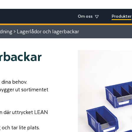
Om oss
Produkter
edning
> Lagerlådor och lagerbackar
rbackar
 dina behov.
 bygger ut sortimentet
n där uttrycket LEAN
och tar lite plats.