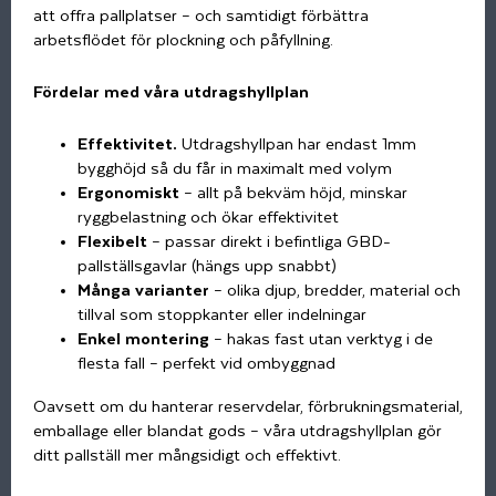
att offra pallplatser – och samtidigt förbättra
arbetsflödet för plockning och påfyllning.
Fördelar med våra utdragshyllplan
Effektivitet.
Utdragshyllpan har endast 1mm
bygghöjd så du får in maximalt med volym
Ergonomiskt
– allt på bekväm höjd, minskar
ryggbelastning och ökar effektivitet
Flexibelt
– passar direkt i befintliga GBD-
pallställsgavlar (hängs upp snabbt)
Många varianter
– olika djup, bredder, material och
tillval som stoppkanter eller indelningar
Enkel montering
– hakas fast utan verktyg i de
flesta fall – perfekt vid ombyggnad
Oavsett om du hanterar reservdelar, förbrukningsmaterial,
emballage eller blandat gods – våra utdragshyllplan gör
ditt pallställ mer mångsidigt och effektivt.