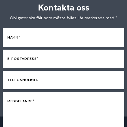
Kontakta oss
Obligatoriska fält som måste fyllas i är markerade med *
NAMN*
E-POSTADRESS*
TELFONNUMMER
MEDDELANDE*