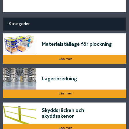
Kategorier
Materialställage för plockning
Läs mer
Lagerinredning
Läs mer
Skyddsräcken och
skyddsskenor
Läs mer