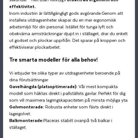
effektivitet.
Inom industrin är lättillgängligt gods avgörande.Genom att
installera utdragsenheter skapar du en mer ergonomisk
arbetsmiljö för din personal. Istället för tunga lyft och
obekväma armsträckningar djupt in i ställaget, drar du enkelt
ut godset och plockar uppifrån. Det sparar på kroppen och
effektiviserar plockarbetet.
Tre smarta modeller för alla behov!
Vi erbjuder tre olika typer av utdragsenheter beroende på
dina förutsättningar.
Gavelhängda (platsoptimerade):
Vår mest kompakta
modell som häktas direkt i pallställets gavlar. Perfekt för dig
som vill maximera lagringskapaciteten på minsta möjliga yta.
Golvmonterade:
Robusta enheter som fästs direkt i
lagergolvet.
Balkmonterade:
Placeras stabilt ovanpå två balkar i
ställaget.