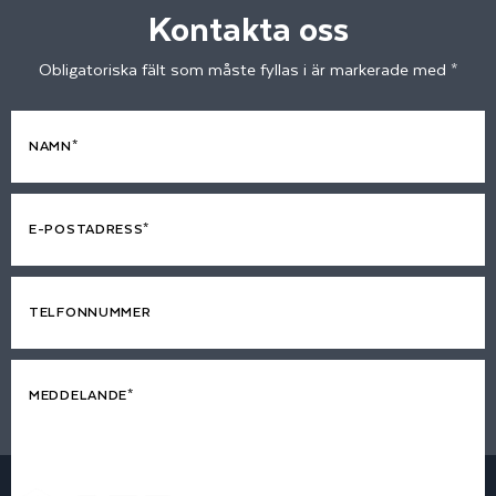
Kontakta oss
Obligatoriska fält som måste fyllas i är markerade med *
NAMN*
E-POSTADRESS*
TELFONNUMMER
MEDDELANDE*