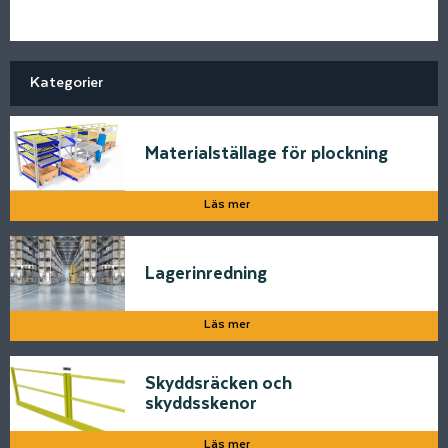
Kategorier
Materialställage för plockning
Läs mer
Lagerinredning
Läs mer
Skyddsräcken och
skyddsskenor
Läs mer