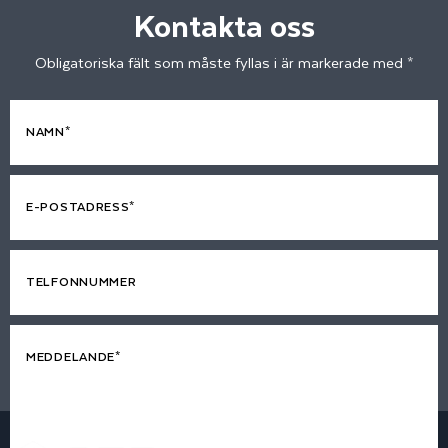
Kontakta oss
Obligatoriska fält som måste fyllas i är markerade med *
NAMN*
E-POSTADRESS*
TELFONNUMMER
MEDDELANDE*