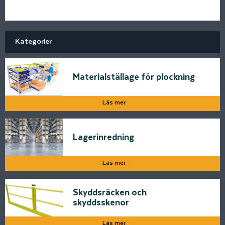
Kategorier
Materialställage för plockning
Läs mer
Lagerinredning
Läs mer
Skyddsräcken och
skyddsskenor
Läs mer