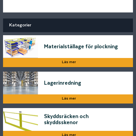
Kategorier
Materialställage för plockning
Läs mer
Lagerinredning
Läs mer
Skyddsräcken och
skyddsskenor
Läs mer