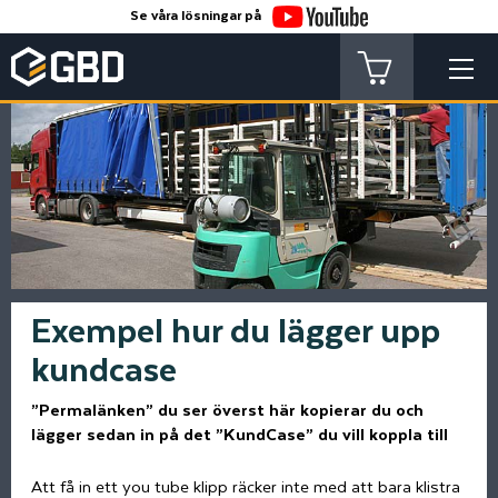
Se våra lösningar på
Exempel hur du lägger upp
kundcase
”Permalänken” du ser överst här kopierar du och
lägger sedan in på det ”KundCase” du vill koppla till
Att få in ett you tube klipp räcker inte med att bara klistra