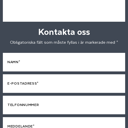
Kontakta oss
Obligatoriska fält som måste fyllas i är markerade med *
NAMN*
E-POSTADRESS*
TELFONNUMMER
MEDDELANDE*