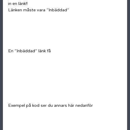
in en länk!!
Länken måste vara ”Inbäddad”
En ”Inbäddad” länk få
Exempel på kod ser du annars här nedanför