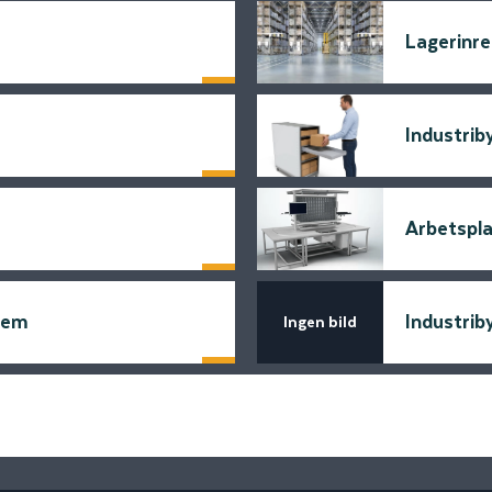
Lagerinre
Läs mer
Industrib
Läs mer
Arbetspl
Läs mer
tem
Industrib
Ingen bild
Läs mer