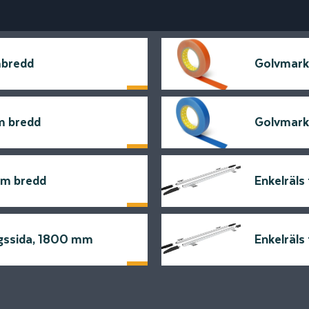
mbredd
Golvmark
Läs mer
m bredd
Golvmark
Läs mer
mm bredd
Enkelräls
Läs mer
ingssida, 1800 mm
Enkelräls
Läs mer