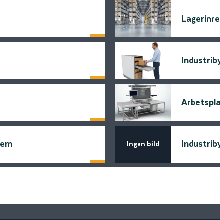
Lagerinre
Läs mer
Industrib
Läs mer
Arbetspl
Läs mer
tem
Industrib
Ingen bild
Läs mer