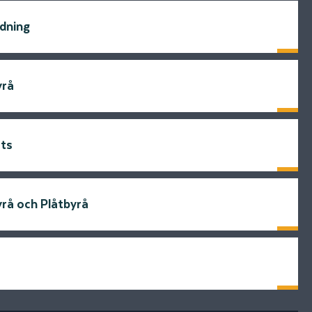
dning
Läs mer
yrå
Läs mer
ats
Läs mer
yrå och Plåtbyrå
Läs mer
Läs mer