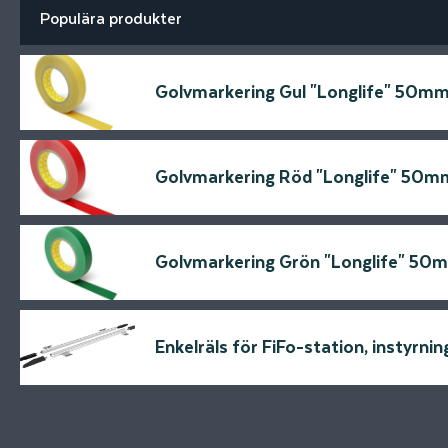
Populära produkter
Golvmarkering Gul "Longlife" 50m
Golvmarkering Röd "Longlife" 50m
Golvmarkering Grön "Longlife" 50
Enkelräls för FiFo-station, instyrn