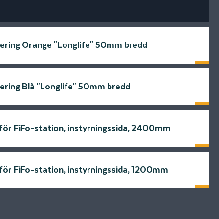
ering Orange "Longlife" 50mm bredd
Läs mer
ering Blå "Longlife" 50mm bredd
Läs mer
 för FiFo-station, instyrningssida, 2400mm
Läs mer
 för FiFo-station, instyrningssida, 1200mm
Läs mer