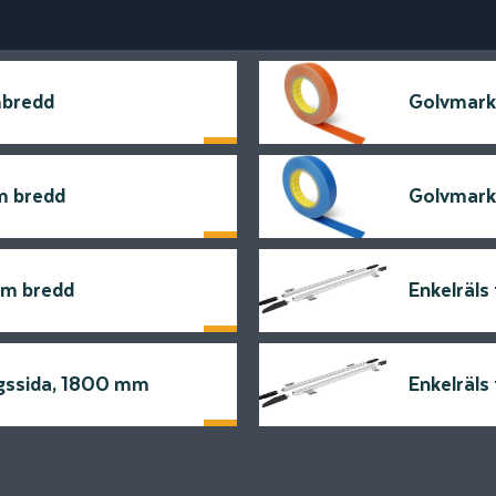
mbredd
Golvmark
Läs mer
m bredd
Golvmark
Läs mer
mm bredd
Enkelräls
Läs mer
ingssida, 1800 mm
Enkelräls
Läs mer