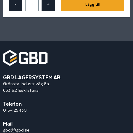
-
+
Lägg till
GBD LAGERSYSTEM AB
Grönsta Industriväg 8a
633 62 Eskilstuna
Telefon
016-125430
Mail
gbd@gbd.se