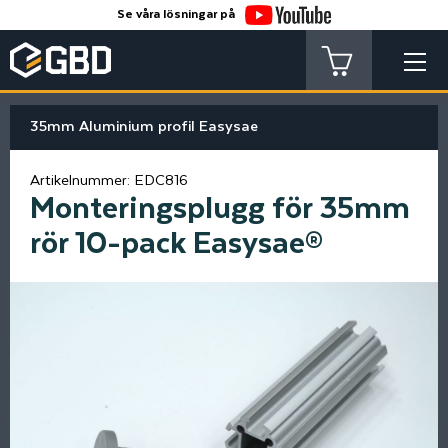
Se våra lösningar på
35mm Aluminium profil Easysae
Artikelnummer:
EDC816
Monteringsplugg för 35mm
rör 10-pack Easysae®