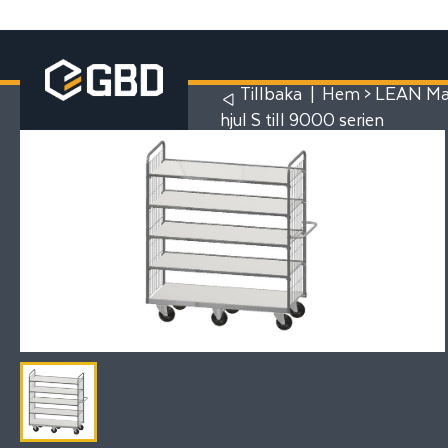
Tillbaka
|
Hem
>
LEAN Man
hjul S till 9000 serien