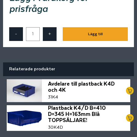
prisfråga
-
+
Lägg till
Relaterade produkter
Avdelare till plastback K4D
och 4K
31K4
Plastback K4/D B=410
D=345 H=163mm Blå
TOPPSÄLJARE!
30K4D