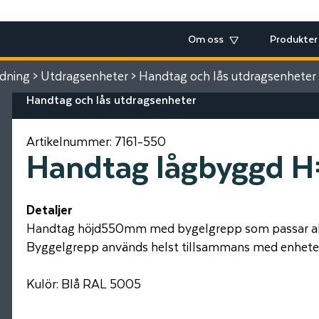
Om oss
Produkter
edning
>
Utdragsenheter
>
Handtag och lås utdragsenheter
Handtag och lås utdragsenheter
Artikelnummer:
7161-550
Handtag lågbyggd 
Detaljer
Handtag höjd550mm med bygelgrepp som passar alla 
Byggelgrepp används helst tillsammans med enheter
Kulör: Blå RAL 5005