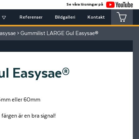
Se våra lösningar på
Referenser
Bildgalleri
Kontakt
asysae
> Gummilist LARGE Gul Easysae®
l Easysae®
 35mm eller 60mm
färgen är en bra signal!