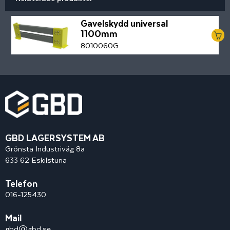
Gavelskydd universal
1100mm
8010060G
GBD LAGERSYSTEM AB
Grönsta Industriväg 8a
633 62 Eskilstuna
Telefon
016-125430
Mail
gbd@gbd.se