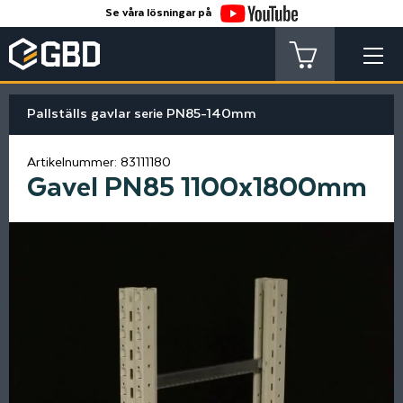
Se våra lösningar på
Pallställs gavlar serie PN85-140mm
Artikelnummer:
83111180
Gavel PN85 1100x1800mm