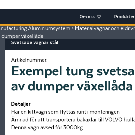
Om oss
Produkter
ufacturing Aluminiumsystem
>
Materialvagnar och eldriv
v dumper växellåda
Svetsade vagnar stål
Artikelnummer:
Exempel tung svetsa
av dumper växellåda
Detaljer
Här en kittvagn som flyttas runt i monteringen
Ämnad för att transportera bakaxlar till VOLVO hjull
Denna vagn avsed för 3000kg