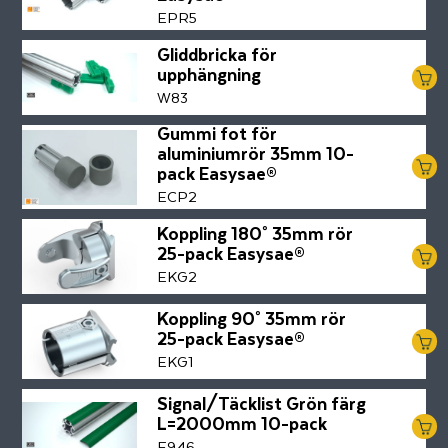
EPR5
Gliddbricka för
upphängning
W83
Gummi fot för
aluminiumrör 35mm 10-
pack Easysae®
ECP2
Koppling 180° 35mm rör
25-pack Easysae®
EKG2
Koppling 90° 35mm rör
25-pack Easysae®
EKG1
Signal/Täcklist Grön färg
L=2000mm 10-pack
E946